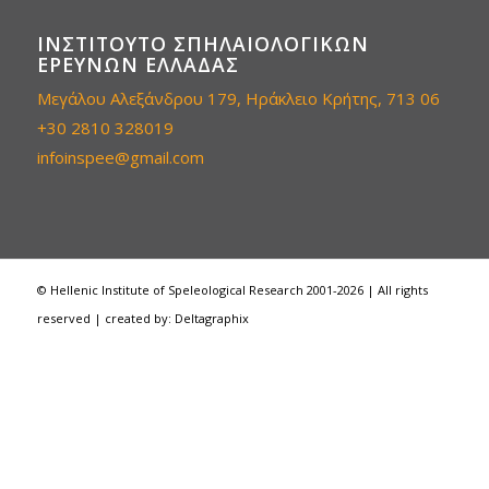
ΙΝΣΤΙΤΟΎΤΟ ΣΠΗΛΑΙΟΛΟΓΙΚΏΝ
ΕΡΕΥΝΏΝ ΕΛΛΆΔΑΣ
Μεγάλου Αλεξάνδρου 179, Ηράκλειο Κρήτης, 713 06
+30
2810 328019
infoinspee@gmail.com
© Hellenic Institute of Speleological Research 2001-
2026 | All rights
reserved
| created by: Deltagraphix